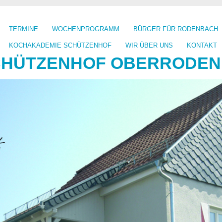
TERMINE
WOCHENPROGRAMM
BÜRGER FÜR RODENBACH
KOCHAKADEMIE SCHÜTZENHOF
WIR ÜBER UNS
KONTAKT
CHÜTZENHOF OBERRODENB